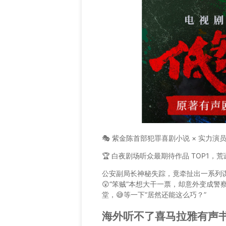
🎭 紫金陈首部犯罪喜剧小说 × 实力演
🏆 白夜剧场听众最期待作品 TOP1，
公安副局长神秘失踪，竟牵扯出一系列谋
😲“笨贼”本想大干一票，却意外变成警
堂，😅等一下“居然还能这么巧？”
海外听不了喜马拉雅有声书？