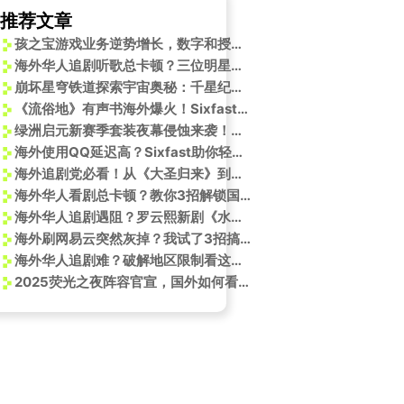
推荐文章
孩之宝游戏业务逆势增长，数字和授权游戏收入亮眼
海外华人追剧听歌总卡顿？三位明星亲授“冻龄”心法，解锁流畅观看新姿势
崩坏星穹铁道探索宇宙奥秘：千星纪游PV引发对生命意义的思考
《流俗地》有声书海外爆火！Sixfast一键解锁喜马拉雅限听内容
绿洲启元新赛季套装夜幕侵蚀来袭！出国后玩和平精英登录受限如何解除？
海外使用QQ延迟高？Sixfast助你轻松解决！
海外追剧党必看！从《大圣归来》到《哪吒》，国产电影为何越来越香？
海外华人看剧总卡顿？教你3招解锁国内影视资源，追剧不再愁
海外华人追剧遇阻？罗云熙新剧《水龙吟》武器美学引爆观剧热情却受地域限制
海外刷网易云突然灰掉？我试了3招搞定《同花顺》版权限制，最后一招绝了
海外华人追剧难？破解地区限制看这里！一枚战国印章竟暗藏古代工程管理密码
2025荧光之夜阵容官宣，国外如何看爱奇艺直播？