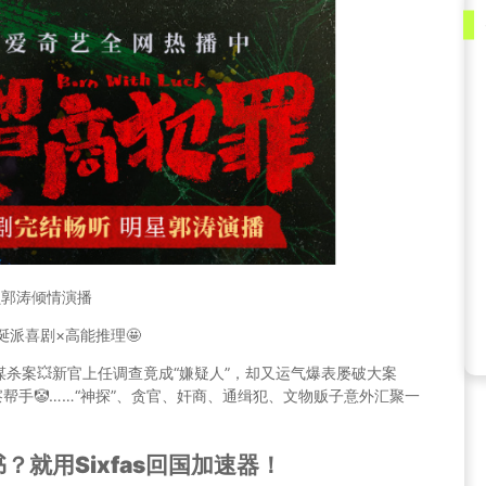
员郭涛倾情演播
荒诞派喜剧×高能推理🤩
杀案💥新官上任调查竟成“嫌疑人”，却又运气爆表屡破大案
察帮手🤡……“神探”、贪官、奸商、通缉犯、文物贩子意外汇聚一
就用Sixfas回国加速器！