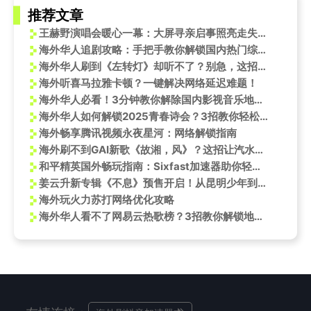
推荐文章
王赫野演唱会暖心一幕：大屏寻亲启事照亮走失儿童回家路，明星公益新方式引发热议
海外华人追剧攻略：手把手教你解锁国内热门综艺《听谁在唱歌》
海外华人刷到《左转灯》却听不了？别急，这招帮你搞定汽水音乐各种限制
海外听喜马拉雅卡顿？一键解决网络延迟难题！
海外华人必看！3分钟教你解除国内影视音乐地区限制，追剧听歌不再卡顿
海外华人如何解锁2025青春诗会？3招教你轻松观看央视频直播
海外畅享腾讯视频永夜星河：网络解锁指南
海外刷不到GAI新歌《故湘，风》？这招让汽水音乐秒变畅通无阻
和平精英国外畅玩指南：Sixfast加速器助你轻松回国
姜云升新专辑《不息》预售开启！从昆明少年到说唱诗人，他用音乐诠释‘匀升不息’
海外玩火力苏打网络优化攻略
海外华人看不了网易云热歌榜？3招教你解锁地区限制，和国内同步追新歌！