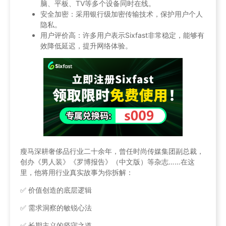
脑、平板、TV等多个设备同时在线。
安全加密：采用银行级加密传输技术，保护用户个人
隐私。
用户评价高：许多用户表示Sixfast非常稳定，能够有
效降低延迟，提升网络体验。
瘦马深耕奢侈品行业二十余年，曾任时尚传媒集团副总裁，
创办《男人装》《罗博报告》（中文版）等杂志……在这
里，他将用行业真实故事为你拆解：
✅ 价值创造的底层逻辑
✅ 需求洞察的敏锐心法
✅ 长期主义的坚守之道