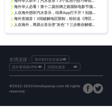
海外华人听不了汽水音乐？3个实用小技巧帮你解除限制
海外华人必看！第十二届丝绸之路国际电影节颁奖典礼今晚举行，教你如何突破地区限制观看直播
人在海外想听汽水音乐，结果App打不开？别急，这招亲测有效
海外党福音！3招破解地区限制，轻松追《湾区升明月》于适吉他弹唱
人在海外，网易云音乐变“灰色”？三步教你解锁完整曲库，畅听fromis_9新歌！
友情连接：
海外刷抖音加速器
国外看视频VPN
回国加速器
©2022-2024 himalayasup.com All rights
reserved.