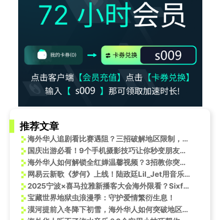
推荐文章
海外华人追剧看比赛遇阻？三招破解地区限制，畅享央视频海量资源
国庆出游必看！9个手机摄影技巧让你秒变朋友圈大神
海外华人如何解锁全红婵温馨视频？3招教你突破地区限制
网易云新歌《梦何》上线！陆政廷Lil_Jet用音乐讲述那些藏在梦里的故事
2025宁波×喜马拉雅新播客大会海外限看？Sixfast一键解锁音频内容！
宝藏世界地狱虫浪漫季：守护爱情繁衍生息！
漠河提前入冬降下初雪，海外华人如何突破地区限制欣赏北国风光？