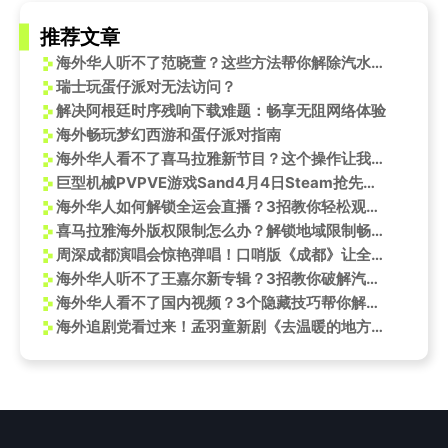
推荐文章
海外华人听不了范晓萱？这些方法帮你解除汽水音乐限制
瑞士玩蛋仔派对无法访问？
解决阿根廷时序残响下载难题：畅享无阻网络体验
海外畅玩梦幻西游和蛋仔派对指南
海外华人看不了喜马拉雅新节目？这个操作让我连夜追完《攀声计划》
巨型机械PVPVE游戏Sand4月4日Steam抢先体验开启
海外华人如何解锁全运会直播？3招教你轻松观看孙颖莎精彩赛事
喜马拉雅海外版权限制怎么办？解锁地域限制畅听无阻
周深成都演唱会惊艳弹唱！口哨版《成都》让全网沦陷，这波回忆杀太戳心
海外华人听不了王嘉尔新专辑？3招教你破解汽水音乐版权限制
海外华人看不了国内视频？3个隐藏技巧帮你解锁所有限制
海外追剧党看过来！孟羽童新剧《去温暖的地方》上线，教你一招破解地区限制