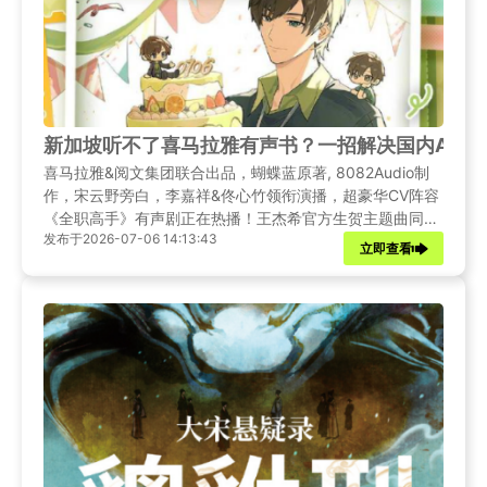
新加坡听不了喜马拉雅有声书？一招解决国内APP
喜马拉雅&阅文集团联合出品，蝴蝶蓝原著, 8082Audio制
作，宋云野旁白，李嘉祥&佟心竹领衔演播，超豪华CV阵容
《全职高手》有声剧正在热播！王杰希官方生贺主题曲同步
发布于2026-07-06 14:13:43
上线！温和治疗乐队献唱的全新单曲《七月的第六场魔
立即查看
术》，欢迎收听~