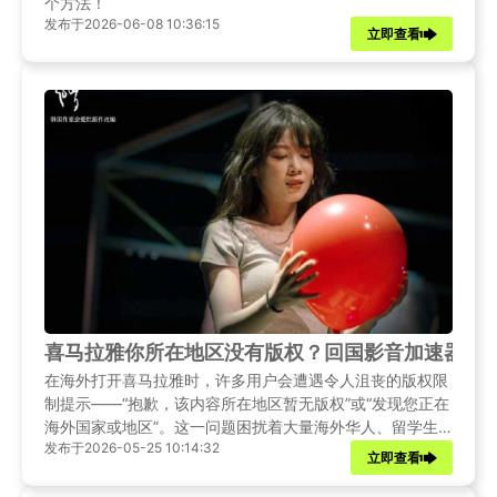
个方法！
发布于2026-06-08 10:36:15
立即查看
喜马拉雅你所在地区没有版权？回国影音加速器解
在海外打开喜马拉雅时，许多用户会遭遇令人沮丧的版权限
制提示——“抱歉，该内容所在地区暂无版权”或“发现您正在
海外国家或地区”。这一问题困扰着大量海外华人、留学生
发布于2026-05-25 10:14:32
和商旅人士，即使是付费会员也无法幸免。
立即查看