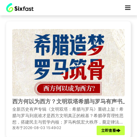
西方何以为西方？文明双塔希腊与罗马有声书上线
全新历史有声专辑《文明双塔：希腊与罗马》重磅上架！希
腊与罗马到底谁才是西方文明真正的根基？希腊孕育理性思
想，搭建民主与哲学内核；罗马构筑宏大秩序，奠定律法与
发布于2026-08-03 15:49:02
帝国体系。一柔一刚彼此交融，互相塑造成就古典巅峰！
立即查看