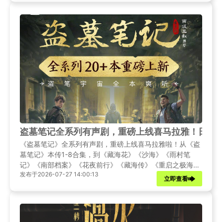
盗墓笔记全系列有声剧，重磅上线喜马拉雅！日韩
《盗墓笔记》全系列有声剧，重磅上线喜马拉雅啦！从《盗
墓笔记》本传1-8合集，到《藏海花》《沙海》《雨村笔
记》《南部档案》《花夜前行》《藏海传》《重启之极海听
发布于2026-07-27 14:00:13
雷》《灯海寻尸》等等，整个盗墓笔记声音宇宙，不论是豪
立即查看
华CV配音版本，还是周建龙配音经典版本，全部都有，全
部完结！日韩地区没有版权担心听不了？解决方法来袭！