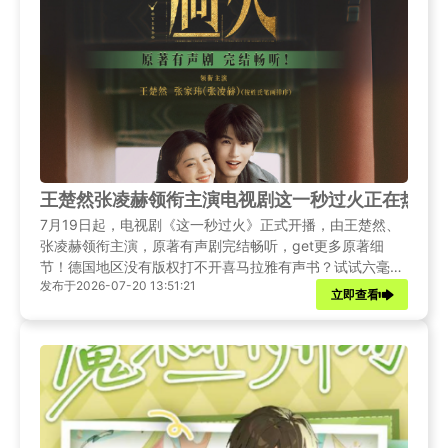
王楚然张凌赫领衔主演电视剧这一秒过火正在热播
7月19日起，电视剧《这一秒过火》正式开播，由王楚然、
张凌赫领衔主演，原著有声剧完结畅听，get更多原著细
节！德国地区没有版权打不开喜马拉雅有声书？试试六毫秒
发布于2026-07-20 13:51:21
加速器！
立即查看