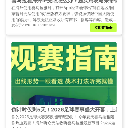
喜马拉雅海外IP受限怎么办？超实用攻略来帮你！
在海外使用喜马拉雅时，打开App经常会弹出“所在地区/国
家暂时无法使用”或“应版权方要求，该资源仅限中国大陆使
用”的提示，导致无法正常收听有声书、播客等内容。造成
发布于2026-06-15 10:16:51
这一问题的主要原因包括：版权协议仅授权中国大陆地区使
立即查看
用；海外网络环境与国内存在较大差异，导致连接不稳定；
以及不同国家和地区的监管政策差异，平台出于合规考虑对
部分区域实施访问限制。
倒计时仅剩5天！2026足球赛事盛大开幕，上喜
你的2026足球大赛观赛指南请查收！ 今年夏天喜马拉雅陪
你热血观赛！海外听众无法收听喜马拉雅最新节目？试试这