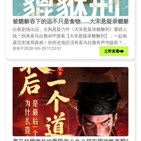
被貔貅吞下的远不只是食物……大宋悬疑录貔貅刑
白夜剧场出品，古风悬疑力作《大宋悬疑录貔貅刑》重磅上
线！快来喜马拉雅APP搜索【大宋悬疑录貔貅刑】，一起揭
露北宋迷局真相！你所在地区没有喜马拉雅有声书版权？超
发布于2026-06-29 11:22:51
实用攻略助你在海外也能轻松听书！
立即查看