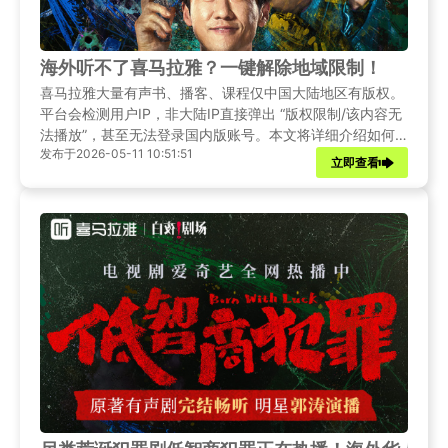
海外听不了喜马拉雅？一键解除地域限制！
喜马拉雅大量有声书、播客、课程仅中国大陆地区有版权。
平台会检测用户IP，非大陆IP直接弹出 “版权限制/该内容无
法播放”，甚至无法登录国内版账号。本文将详细介绍如何
发布于2026-05-11 10:51:51
用Sixfast回国加速器解除地域限制，让您无论身处何地都能
立即查看
轻松收听喜马拉雅有声书。