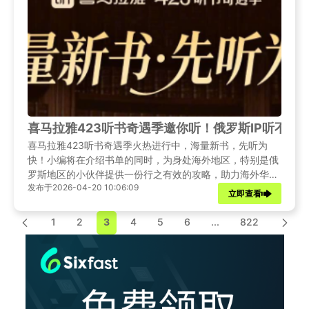
喜马拉雅423听书奇遇季邀你听！俄罗斯IP听不
喜马拉雅423听书奇遇季火热进行中，海量新书，先听为
快！小编将在介绍书单的同时，为身处海外地区，特别是俄
罗斯地区的小伙伴提供一份行之有效的攻略，助力海外华人
发布于2026-04-20 10:06:09
解除版权IP限制，使用喜马拉雅app!
立即查看
1
2
3
4
5
6
...
822