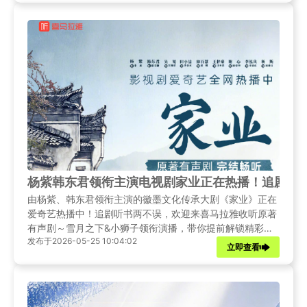
杨紫韩东君领衔主演电视剧家业正在热播！追剧听
由杨紫、韩东君领衔主演的徽墨文化传承大剧《家业》正在
爱奇艺热播中！追剧听书两不误，欢迎来喜马拉雅收听原著
有声剧～雪月之下&小狮子领衔演播，带你提前解锁精彩剧
发布于2026-05-25 10:04:02
情，发掘原著里隐藏的细节彩蛋！海外的用户也别着急，
立即查看
Sixfast回国影音加速器助你轻松破除地域限制，流畅无阻收
听国内有声剧！