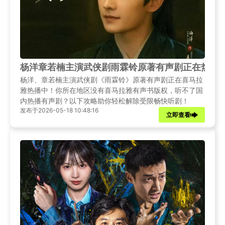
杨洋章若楠主演武侠剧雨霖铃原著有声剧正在热播
杨洋、章若楠主演武侠剧《雨霖铃》原著有声剧正在喜马拉
雅热播中！你所在地区没有喜马拉雅有声书版权，听不了国
内热播有声剧？以下攻略助你轻松解除受限畅快听剧！
发布于2026-05-18 10:48:16
立即查看