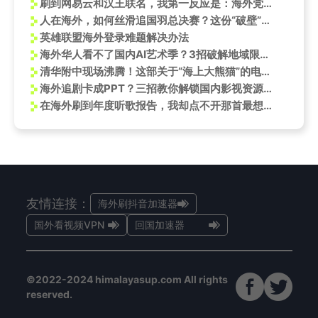
刷到网易云和汉王联名，我第一反应是：海外党别急着冲，先看看这坑你踩过没
人在海外，如何丝滑追国羽总决赛？这份“破壁”指南请收好！
英雄联盟海外登录难题解决办法
海外华人看不了国内AI艺术季？3招破解地域限制，轻松追星吴汉坤！
清华附中现场沸腾！这部关于“海上大熊猫”的电影，为何让学生们抢着提问？
海外追剧卡成PPT？三招教你解锁国内影视资源，留学生都在用！
在海外刷到年度听歌报告，我却点不开那首最想听的歌
友情连接：
海外刷抖音加速器
国外看视频VPN
回国加速器
©2022-2024 himalayasup.com All rights
reserved.