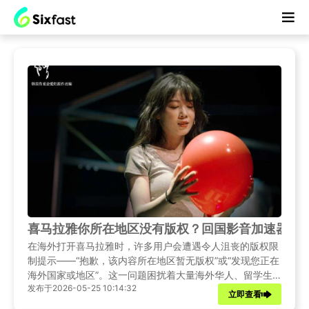
喜马拉雅你所在地区没有版权？回国影音加速器解
在海外打开喜马拉雅时，许多用户会遭遇令人沮丧的版权限
制提示——“抱歉，该内容所在地区暂无版权”或“发现您正在
海外国家或地区”。这一问题困扰着大量海外华人、留学生
发布于2026-05-25 10:14:32
和商旅人士，即使是付费会员也无法幸免。
立即查看