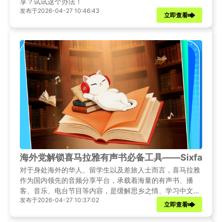
享？试试这个办法！
发布于2026-04-27 10:46:43
立即查看
海外党解锁喜马拉雅有声书必备工具——Sixfast
对于身处海外的华人、留学生以及差旅人士而言，喜马拉雅
作为国内领先的音频分享平台，承载着海量的有声书、播
客、音乐、电台节目等内容，是缓解思乡之情、学习中文、
发布于2026-04-27 10:37:02
了解国内文化的重要窗口。然而，由于版权地域限制和网络
立即查看
IP屏蔽，海外用户直接打开喜马拉雅App时，往往会遭遇“该
内容在您所在地区不可用”“版权受限”或“该地区不支持”的提