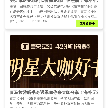
另类荒诞犯罪剧低智商犯罪正在热播！海外华人如
王骁、田曦薇领衔主演，另类荒诞犯罪剧《低智商犯罪》正
在爱奇艺热播中！白夜剧场出品，紫金陈原著，喜马拉雅同
名有声剧全集已上线，快来抢先听结局！你所在地区没有喜
发布于2026-05-11 10:35:04
马拉雅版权听不了国内精彩有声书？试试这个方法！
立即查看
喜马拉雅听书奇遇季邀你来大咖分享！海外无法使用
喜马拉雅听书奇遇季邀你来参与～学者大咖齐聚，深耕国
学、美学、法律与前沿科技！身处海外听不到国内大咖分