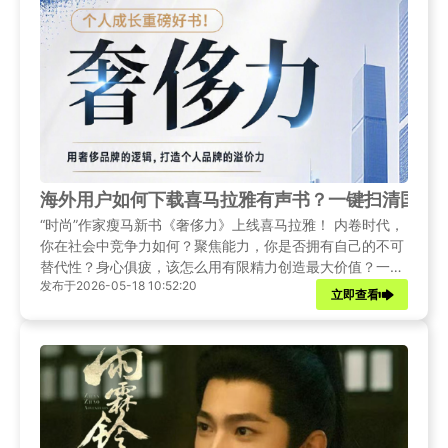
海外用户如何下载喜马拉雅有声书？一键扫清国外
“时尚”作家瘦马新书《奢侈力》上线喜马拉雅！ 内卷时代，
你在社会中竞争力如何？聚焦能力，你是否拥有自己的不可
替代性？身心俱疲，该怎么用有限精力创造最大价值？一切
发布于2026-05-18 10:52:20
尽在喜马拉雅！本文将给海外华人朋友提供解除地区版权限
立即查看
制的方法，助力您无论身处何处都能轻松收听喜马拉雅有声
书！