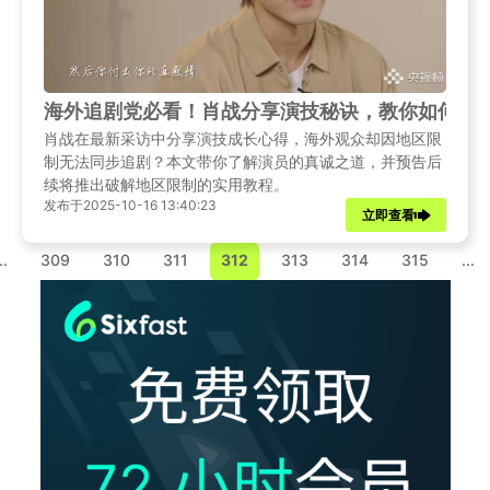
海外追剧党必看！肖战分享演技秘诀，教你如何突
肖战在最新采访中分享演技成长心得，海外观众却因地区限
制无法同步追剧？本文带你了解演员的真诚之道，并预告后
续将推出破解地区限制的实用教程。
发布于2025-10-16 13:40:23
立即查看
..
309
310
311
312
313
314
315
...