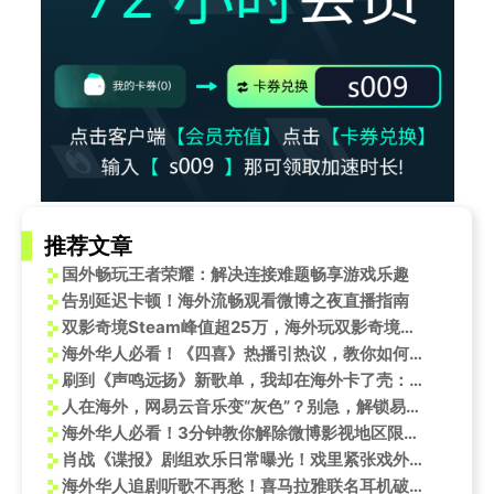
推荐文章
国外畅玩王者荣耀：解决连接难题畅享游戏乐趣
告别延迟卡顿！海外流畅观看微博之夜直播指南
双影奇境Steam峰值超25万，海外玩双影奇境线上联机进不去如何解决？
海外华人必看！《四喜》热播引热议，教你如何突破地区限制追剧无阻碍
刷到《声鸣远扬》新歌单，我却在海外卡了壳：那份想听却听不到的滋味，谁懂？
人在海外，网易云音乐变“灰色”？别急，解锁易烊千玺新专的终极攻略来了！
海外华人必看！3分钟教你解除微博影视地区限制，畅追《火神》原著有声书
肖战《谍报》剧组欢乐日常曝光！戏里紧张戏外欢笑，反差萌太戳心
海外华人追剧听歌不再愁！喜马拉雅联名耳机破解地域限制难题