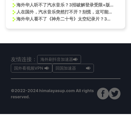
海外华人听不了汽水音乐？3招破解登录受限+版权封锁，ATEEZ新专也能畅听
人在国外，汽水音乐突然打不开？别慌，这可能是你的网络在‘闹情绪’
海外华人看不了《神舟二十号》太空纪录片？3招教你破解地区限制，直击飞船重生现场！
友情连接：
海外刷抖音加速器
国外看视频VPN
回国加速器
©2022-2024 himalayasup.com All rights
reserved.