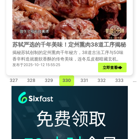
苏轼严选的千年美味！定州熏肉38道工序揭秘，海
揭秘苏轼创制的定州熏肉千年秘方，38道古法工序与50味
香辛料造就脆软香酥的传奇美味，连冬瓜皮都暗藏玄机。
发布于2025-10-12 15:55:25
立即查看
.
327
328
329
330
331
332
333
...