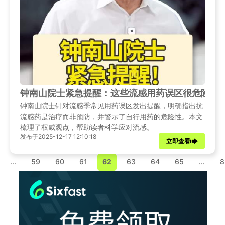
钟南山院士紧急提醒：这些流感用药误区很危险！
钟南山院士针对流感季常见用药误区发出提醒，明确指出抗
流感药是治疗而非预防，并警示了自行用药的危险性。本文
梳理了权威观点，帮助读者科学应对流感。
发布于2025-12-17 12:10:18
立即查看
...
59
60
61
62
63
64
65
...
8