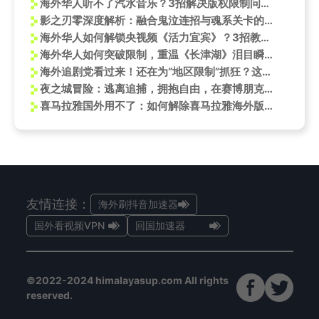
海外华人听不了汽水音乐？3招解决版权限制问题，亲测有效！
影之刃零深度解析：融合鬼泣连招与魂系关卡的武侠新作
海外华人如何解锁央视频《活力宜宾》？3招教你轻松观看热血赛事
海外华人如何突破限制，重温《长津湖》泪目瞬间？这3招太实用了！
海外追剧党看过来！还在为“地区限制”抓狂？这几招让你轻松解锁国内热门综艺和剧集
夜之城冒险：逃离追捕，拥抱自由，在赛博朋克2077中赢取赏金
喜马拉雅国外用不了：如何解除喜马拉雅海外版权限制
友情连接：
海外刷抖音加速器
国外看视频VPN
回国加速器
©2022-2024 himalayasup.com All rights
reserved.