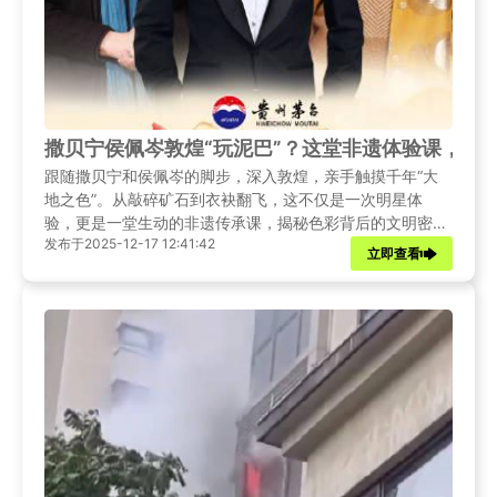
撒贝宁侯佩岑敦煌“玩泥巴”？这堂非遗体验课，教
跟随撒贝宁和侯佩岑的脚步，深入敦煌，亲手触摸千年“大
地之色”。从敲碎矿石到衣袂翻飞，这不仅是一次明星体
验，更是一堂生动的非遗传承课，揭秘色彩背后的文明密
发布于2025-12-17 12:41:42
码。
立即查看