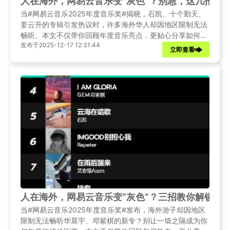
人在海外，网易云音乐变“灰色”？别急，这几招让
当#网易云音乐2025年度音乐奖#揭晓，石凯、十个勤天、
姜云升的专辑引发热议时，许多海外华人却因地区限制无法
畅听。本文不仅带你回顾年度音乐亮点，更贴心分享如何跨
发布于2025-12-17 12:31:44
越地理鸿沟，解决播放失败、歌词不同步等烦恼，让你无论
立即查看
身在何处，都能同步国内音乐潮流。
人在海外，网易云音乐变“灰色”？三招教你解锁年
当#网易云音乐2025年度音乐奖#发布，海外游子却因地区
限制无法畅听华晨宇、邓紫棋的新专？别让一墙之隔成为你