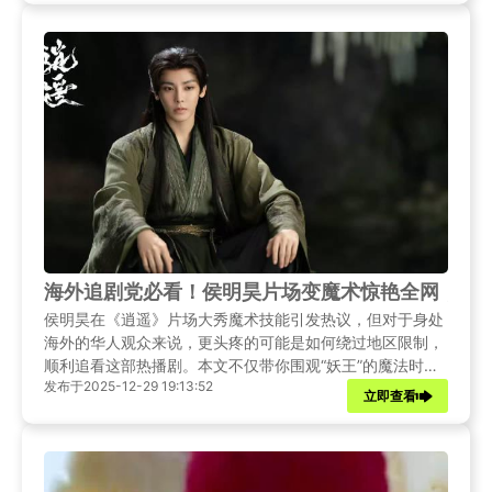
海外追剧党必看！侯明昊片场变魔术惊艳全网，你
侯明昊在《逍遥》片场大秀魔术技能引发热议，但对于身处
海外的华人观众来说，更头疼的可能是如何绕过地区限制，
顺利追看这部热播剧。本文不仅带你围观“妖王”的魔法时
发布于2025-12-29 19:13:52
刻，更附上实用教程，解决你的看剧难题。
立即查看