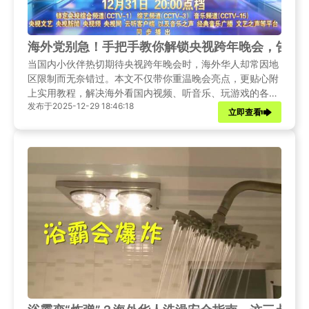
海外党别急！手把手教你解锁央视跨年晚会，告别“
当国内小伙伴热切期待央视跨年晚会时，海外华人却常因地
区限制而无奈错过。本文不仅带你重温晚会亮点，更贴心附
上实用教程，解决海外看国内视频、听音乐、玩游戏的各种
发布于2025-12-29 18:46:18
网络难题，让你无论身在何处，都能与家乡同步跨年。
立即查看