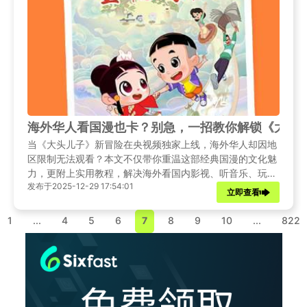
海外华人看国漫也卡？别急，一招教你解锁《大头
当《大头儿子》新冒险在央视频独家上线，海外华人却因地
区限制无法观看？本文不仅带你重温这部经典国漫的文化魅
力，更附上实用教程，解决海外看国内影视、听音乐、玩游
发布于2025-12-29 17:54:01
戏的各种‘锁区’烦恼。
立即查看
1
...
4
5
6
7
8
9
10
...
822