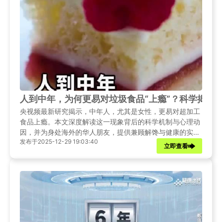
人到中年，为何更易对垃圾食品“上瘾”？科学揭秘
央视频最新研究揭示，中年人，尤其是女性，更易对超加工
食品上瘾。本文深度解读这一现象背后的科学机制与心理动
因，并为身处海外的华人朋友，提供兼顾解馋与健康的实用
发布于2025-12-29 19:03:40
思路。
立即查看