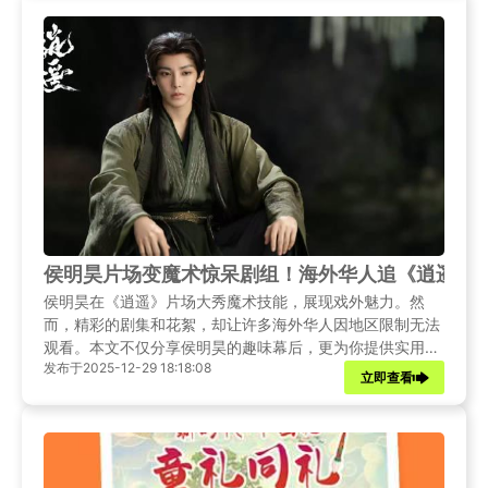
侯明昊片场变魔术惊呆剧组！海外华人追《逍遥》
侯明昊在《逍遥》片场大秀魔术技能，展现戏外魅力。然
而，精彩的剧集和花絮，却让许多海外华人因地区限制无法
观看。本文不仅分享侯明昊的趣味幕后，更为你提供实用解
发布于2025-12-29 18:18:08
决方案，轻松解锁国内影视内容。
立即查看