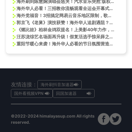
海外刷到陈慧娴演唱会急哭！汽水音乐突然‘版权限制’？这3招亲测能救急
海外华人必看！三招教你流畅观看全运会开幕式直播
海外党福音！3招搞定网易云音乐地区限制，歌词不同步也能秒解决
郭京飞《老舅》演技获赞！海外华人追剧遇阻？一招教你轻松看央视频
《燃比娃》柏林金鸡双提名！上美影40年力作，水墨融合沙画剪纸，幕后独家揭秘
汪苏泷综艺名场面再升级！假复活选手惊呆薛之谦周深，网友直呼太会玩
重阳节暖心来袭！海外华人必看的节日氛围营造指南
友情连接：
海外刷抖音加速器
国外看视频VPN
回国加速器
©2022-2024 himalayasup.com All rights
reserved.