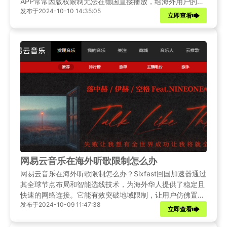
APP常常因版权限制无法在德国直接播放，给海外用户的音
发布于2024-10-10 14:35:05
频体验带来困扰。Sixfast回国加速器以其出色的性能和稳定
立即查看
的连接，为在德华人提供理想的解决方案。它凭借专业优化
的线路和强大的服务器，确保用户能够顺畅访问喜马拉雅听
书等平台，尽情享受优质的音频娱乐体验。
网易云音乐在海外听歌限制怎么办
网易云音乐在海外听歌限制怎么办？Sixfast回国加速器通过
其全球节点布局和智能选线技术，为海外华人提供了稳定且
快速的网络连接。它能有效突破地域限制，让用户仿佛置身
发布于2024-10-09 11:47:38
国内一般，顺畅地访问网易云音乐。无论是聆听热门金曲、
立即查看
探索小众音乐，还是参与网易云音乐独特的社区活动，使用
Sixfast回国加速器都能满足海外用户的需求。