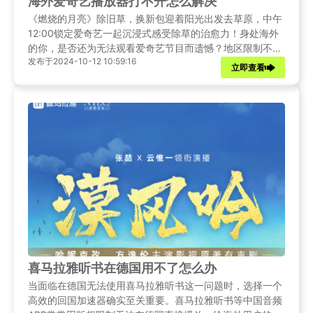
海外爱奇艺播放器打不开怎么解决
《燃烧的月亮》除旧草，换新包迎着阳光出发去草原，中午
12:00锁定爱奇艺一起沉浸式感受除草的治愈力！身处海外
的你，是否还为无法观看爱奇艺节目而遗憾？地区限制不应
发布于2024-10-12 10:59:16
成为阻碍。别担心，Sixfast 回国加速器是你的得力助手。
立即查看
它拥有强大的功能，能够突破地域限制的屏障。通过优化网
络线路，快速稳定地连接国内服务器，让你在海外也能畅享
爱奇艺带来的丰富视听盛宴，不再错过任何精彩内容。
喜马拉雅听书在德国用不了怎么办
当面临在德国无法使用喜马拉雅听书这一问题时，选择一个
高效的回国加速器确实至关重要。喜马拉雅听书等中国音频