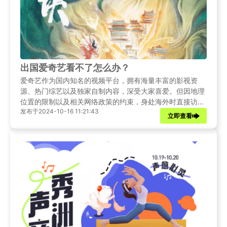
出国爱奇艺看不了怎么办？
爱奇艺作为国内知名的视频平台，拥有海量丰富的影视资
源、热门综艺以及独家自制内容，深受大家喜爱。但因地理
位置的限制以及相关网络政策的约束，身处海外时直接访问
发布于2024-10-16 11:21:43
爱奇艺及其他一些国内热门平台变得困难重重。Sixfast回国
立即查看
加速器为解决这一难题提供了有效方案。它凭借先进的技
术，能够帮助海外用户轻松突破地域限制。