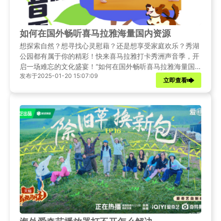
如何在国外畅听喜马拉雅海量国内资源
想探索自然？想寻找心灵慰藉？还是想享受家庭欢乐？秀湖
公园都有属于你的精彩！快来喜马拉雅打卡秀洲声音季，开
启一场难忘的文化盛宴！“如何在国外畅听喜马拉雅海量国
发布于2025-01-20 15:07:09
内资源”，这是众多海外同胞常常思索的问题。然而，
立即查看
Sixfast回国加速器能够轻松化解这一难题，它可以冲破地域
封锁，让海外用户轻松连接到喜马拉雅的资源库。尽情享受
中国网络世界带来的精彩与丰富，在声音的海洋里自由遨
游，毫无阻碍地感受来自祖国的文化魅力。