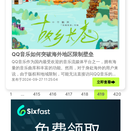
QQ音乐如何突破海外地区限制壁垒
QQ音乐作为国内最受欢迎的音乐流媒体平台之一，拥有海
量的音乐曲库和丰富的功能。然而，对于身处海外的用户来
说，由于版权和地域限制，可能无法直接访问QQ音乐的全
发布于2024-09-27 11:25:04
部内容。为了解决这个问题，您可以使用Sixfast回国加速器
立即查看
来绕过地区限制。通过连接到中国大陆的服务器节点，
Sixfast能够为您提供稳定且高速的网络连接，让您轻松访问
1
...
415
416
417
418
419
420
QQ音乐上的全部音乐资源。