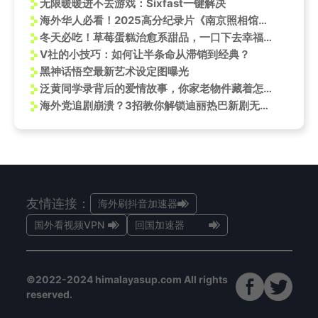
无限暖暖进不去游戏：Sixfast一键解决
海外华人必看！2025高分纪录片《南京照相馆》全网首播，手把手教你突破地区限制追剧
冬天必吃！草莓蛋糕治愈系甜品，一口下去幸福感爆棚
V社的小技巧：如何让半条命从滞销到经典？
黑神话悟空最新艺术设定图曝光
泛黄同学录背后的爱情故事，你家老物件藏着怎样的时光秘密？
海外党追剧崩溃？3招教你解锁迪丽热巴新剧无压力
友情连接：
海外刷抖音加速器
国外看视频VPN
回国加速器
©2022-2024 himalayasup.com All rights
reserved.