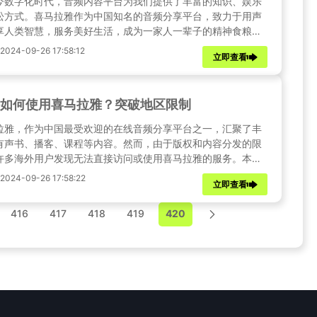
今数字化时代，音频内容平台为我们提供了丰富的知识、娱乐
松方式。喜马拉雅作为中国知名的音频分享平台，致力于用声
享人类智慧，服务美好生活，成为一家人一辈子的精神食粮。
由于版权问题，海外用户往往无法直接访问。本文将详细介绍
24-09-26 17:58:12
立即查看
解决喜马拉雅的地区版权限制，让海外用户轻松解锁，畅听喜
雅。
如何使用喜马拉雅？突破地区限制
拉雅，作为中国最受欢迎的在线音频分享平台之一，汇聚了丰
有声书、播客、课程等内容。然而，由于版权和内容分发的限
许多海外用户发现无法直接访问或使用喜马拉雅的服务。本文
您提供一个详细的教程，帮助您在海外也能收听喜马拉雅的内
24-09-26 17:58:22
立即查看
突破地区限制。
416
417
418
419
420