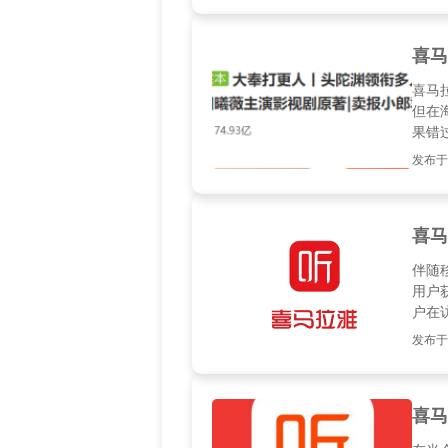
问题
喜马
喜马
但在
果错
遗憾
发布于20
精彩
喜马
伴随
用户
户在
在本
发布于20
的解决
拉雅
喜马