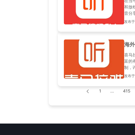
在当
和放
音分
然而
发布于20
如何
马拉
海外
喜马
富的
制，
将为
发布于20
容，
1
...
415