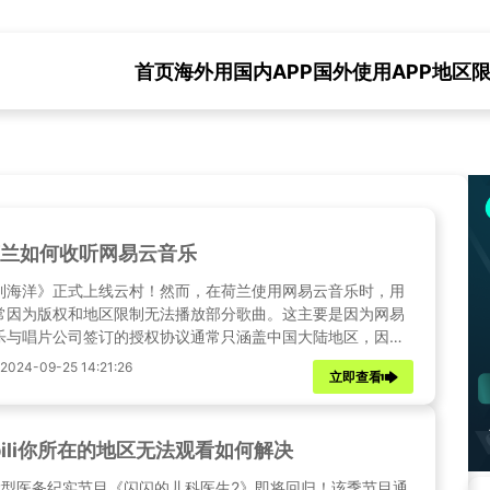
首页
海外用国内APP
国外使用APP地区
兰如何收听网易云音乐
到海洋》正式上线云村！然而，在荷兰使用网易云音乐时，用
常因为版权和地区限制无法播放部分歌曲。这主要是因为网易
乐与唱片公司签订的授权协议通常只涵盖中国大陆地区，因此
他国家或地区访问时，部分歌曲可能会被限制播放。幸运的
24-09-25 14:21:26
立即查看
Sixfast回国加速器可以帮助海外用户轻松绕过这些限制。本文
细探讨Sixfast回国加速器如何帮助海外华人解决网易云音乐的
限制问题。
libili你所在的地区无法观看如何解决
大型医务纪实节目《闪闪的儿科医生2》即将回归！该季节目通