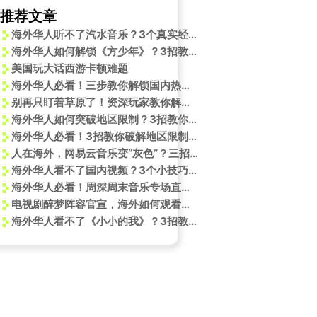
推荐文章
海外华人听不了汽水音乐？3个真实经历告诉你如何破解地域限制
海外华人如何解锁《方少年》？3招教你突破地区限制听新歌
美国玩大话西游卡顿难题
海外华人必看！三步教你解锁国内热门影视综艺，告别地区限制烦恼
别再只盯着草原了！资深玩家教你解锁内蒙古的隐藏玩法，这5个地方美到窒息
海外华人如何突破地区限制？3招教你轻松观看《海霞邀你走进传统村落》
海外华人必看！3招教你破解地区限制，轻松追闫妮同款非遗金丝面
人在海外，网易云音乐变“灰色”？三招教你解锁完整曲库，告别歌词不同步！
海外华人看不了国内视频？3个小技巧让你追剧听歌不再卡顿
海外华人必看！周深周末音乐专场直播指南，解决地区限制轻松听歌
电视剧醉梦阵容官宣，海外如何观看腾讯视频？
海外华人看不了《小小的我》？3招教你解除地区限制，追剧零时差