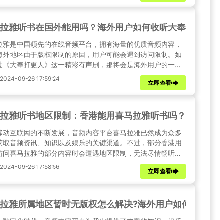
，轻松享受心仪的音频节目。
拉雅听书在国外能用吗？海外用户如何收听大奉打更人
拉雅是中国领先的在线音频平台，拥有海量的优质音频内容，
海外地区由于版权限制的原因，用户可能会遇到访问限制。如
过《大奉打更人》这一精彩有声剧，那将会是海外用户的一大
。不过别担心，本文将提供以下方法，帮助您畅享喜马拉雅的
24-09-26 17:59:24
立即查看
内容。
拉雅听书地区限制：香港能用喜马拉雅听书吗？国内软
移动互联网的不断发展，音频内容平台喜马拉雅已然成为众多
获取音频资讯、知识以及娱乐的关键渠道。不过，部分香港用
访问喜马拉雅的部分内容时会遭遇地区限制，无法尽情畅听。
篇文章中，我们将深入探讨这一问题，并为大家介绍一种有效
24-09-26 17:58:56
立即查看
方案 —— 使用 Sixfast 回国加速器。它能够助力您解除喜马
的地域限制，让您尽情畅享所需的音频内容。
拉雅所属地区暂时无版权怎么解决?海外用户如何轻松解