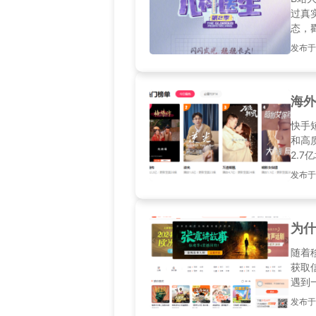
过真
态，
学生打
发布于2
域限
Bili
海外
‌快
和高
2.
于身
发布于2
短剧
无论
为什
随着
获取
遇到
制，
发布于20
决方