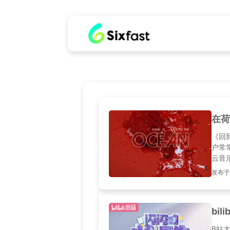
在荷
《回
户常
云音
在其
发布于20
是，
将详
版权
bi
B站