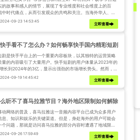
实的故事和感人的情节，展现了专业维度和社会维度上的百
戳中时代痛点，从而引发观众的共鸣和关注。当海外华人、留
开bilibili时面对“您所在的地区无法观看”的提示，如何突破地
024-09-23 14:53:45
立即查看
制。本教程将为您提供几种合法合规的方法，帮助您顺利解锁
bili的地区限制。
快手看不了怎么办？如何畅享快手国内精彩短剧
手短剧是快手平台上的一个重要内容板块，以其独特的运营策略
质量的内容吸引了大量用户。快手短剧的用户体量从2023年的
7亿增长到2024年的3亿，显示出强劲的市场增长势头。然而，对
处海外的用户来说，由于地区限制，无法畅享那些精彩的国内
024-09-19 14:45:42
立即查看
。别担心，本文将为你介绍如何解锁快手海外地区限制，让你
身在何处，都能沉浸在快手的精彩世界中。
么听不了喜马拉雅节目？海外地区限制如何解除？
移动网络的普及，喜马拉雅这一音频内容平台已成为众多用户
信息、知识和娱乐的关键渠道。但是，身处海外的用户可能会
一个问题，那就是访问喜马拉雅的部分内容时遭遇了地域限
无法自由收听。本文将针对这一现象进行分析，并推荐一种解
24-09-26 17:59:49
立即查看
法——利用Sixfast回国加速器，助您突破喜马拉雅的地域限制