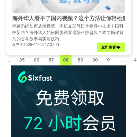
海外华人看不了国内视频？这个方法让你轻松解锁
鸿蒙系统如何从录音笔、手机支架等日常物件中走出中国科
技新路？海外华人如何同步观看这场科技盛典？本文揭秘背
后的奋斗故事与实用技巧。
发布于2025-11-24 17:32:51
立即查看
...
85
86
87
88
89
90
91
...
4