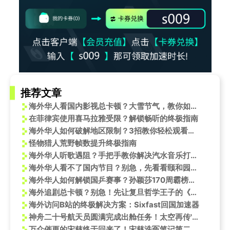
推荐文章
海外华人看国内影视总卡顿？大雪节气，教你如何解锁高清4K《节气》盛宴
在菲律宾使用喜马拉雅受限？解锁畅听的终极指南
海外华人如何破解地区限制？3招教你轻松观看全运会和热门综艺
怪物猎人荒野帧数提升终极指南
海外华人听歌遇阻？手把手教你解决汽水音乐打不开、版权限制问题
海外华人看不了国内节目？别急，先看看颐和园的金光穿洞有多绝
海外华人如何解锁国乒赛事？孙颖莎170周霸榜背后的观看指南
海外追剧总卡顿？别急！先让复旦哲学王子的《道德经》课，治好你的精神内耗
海外访问B站的终极解决方案：Sixfast回国加速器
神舟二十号航天员圆满完成出舱任务！太空再传'我已出舱，感觉良好'振奋人心
万众催更的宋慈终于回来了！宋慈洗冤笔记第二季第3册正式定档！美国如何访问喜马拉雅app？