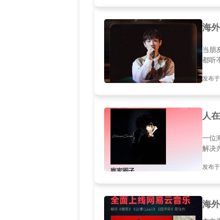
海外
当朋
都听
发布于20
人在
一位
解决
发布于20
海外