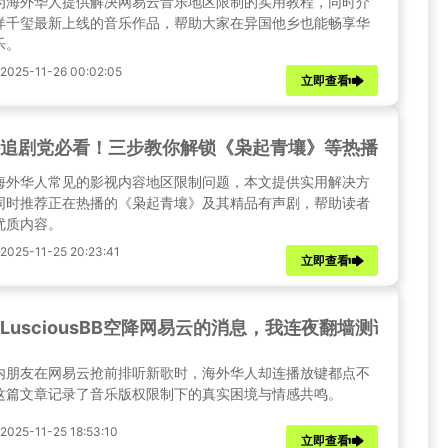
为海外华人提供解决网易云音乐地区限制的实用教程，同时介
烊千玺最新上线的音乐作品，帮助大家在异国他乡也能畅享华
乐。
25-11-26 00:02:05
立即查看
追剧党必看！三步教你解锁《枭起青壤》等热播剧，告
海外华人常见的影视内容地区限制问题，本文提供实用解决方
同时推荐正在热播的《枭起青壤》及其精品有声剧，帮助读者
优质内容。
25-11-25 20:23:41
立即查看
LusciousBB空降网易云的消息，我连夜翻墙测试：
内朋友在网易云抢前排听新歌时，海外华人却连播放键都点不
这篇文章记录了音乐版权限制下的真实困境与情感共鸣。
25-11-25 18:53:10
立即查看