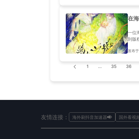
在海
一位
到版
发布于20
1
...
35
36
友情连接：
海外刷抖音加速器
国外看视频