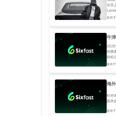
乐失
Lam
发布于20
牛津
20
外限
轻松
发布于20
海外
针对
因并
发布于20