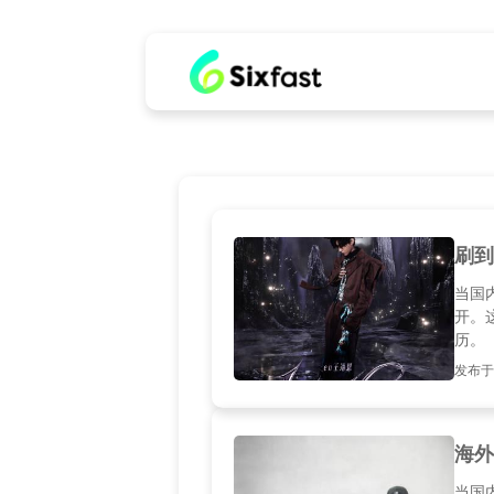
刷到
当国
开。
历。
发布于20
海外
当国