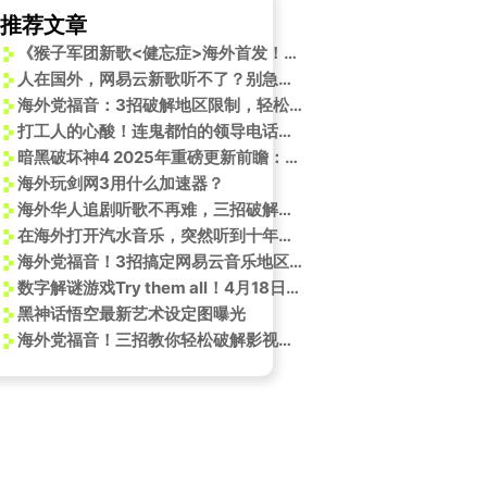
推荐文章
《猴子军团新歌<健忘症>海外首发！Sixfast一键解锁网易云音乐地区限制》
人在国外，网易云新歌听不了？别急，我教你几招搞定
海外党福音：3招破解地区限制，轻松追看全运会直播不卡顿！
打工人的心酸！连鬼都怕的领导电话，竟吓不倒他？诡才之道爆笑热映
暗黑破坏神4 2025年重磅更新前瞻：三大赛季革新与跨界联动
海外玩剑网3用什么加速器？
海外华人追剧听歌不再难，三招破解地区限制卡顿问题
在海外打开汽水音乐，突然听到十年前那首《YOUTH》，我差点哭了
海外党福音！3招搞定网易云音乐地区限制，歌词不同步、加载失败全解决
数字解谜游戏Try them all！4月18日登陆Steam
黑神话悟空最新艺术设定图曝光
海外党福音！三招教你轻松破解影视音乐地区限制，熬夜追剧不再愁
内影视综艺