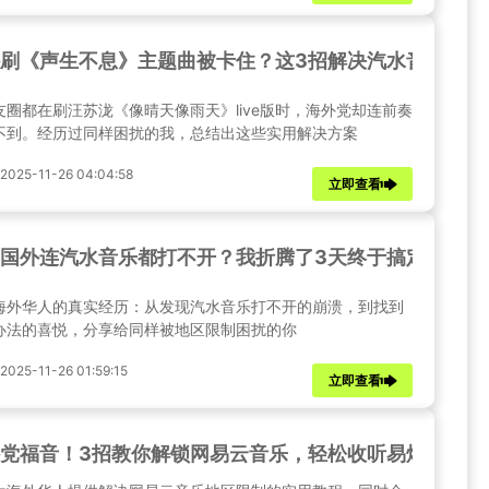
刷《声生不息》主题曲被卡住？这3招解决汽水音乐打不
友圈都在刷汪苏泷《像晴天像雨天》live版时，海外党却连前奏
不到。经历过同样困扰的我，总结出这些实用解决方案
25-11-26 04:04:58
立即查看
国外连汽水音乐都打不开？我折腾了3天终于搞定了，原
海外华人的真实经历：从发现汽水音乐打不开的崩溃，到找到
办法的喜悦，分享给同样被地区限制困扰的你
25-11-26 01:59:15
立即查看
党福音！3招教你解锁网易云音乐，轻松收听易烊千玺新