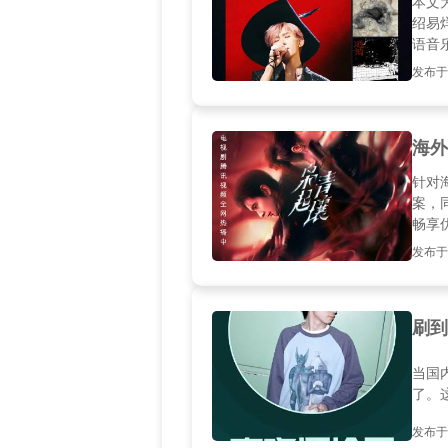
本文
绍易
语音
发布于20
海外
针对
案，
畅享
发布于20
刷到
当国
了。
发布于20