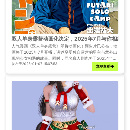
双人单身露营动画化决定，2025年7月与你相约!
人气漫画《双人单身露营》即将动画化！预告片已公布，动
画将于2025年7月开播，讲述享受独自露营的男主与意外出
现的少女相遇的故事。同时，同名真人剧也将于2025年1月
发布于2025-01-07 15:07:53
播出。
立即查看