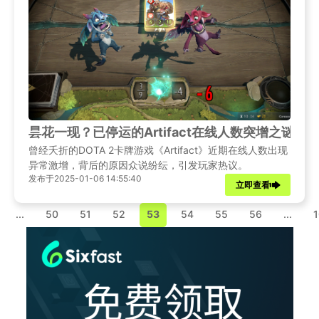
昙花一现？已停运的Artifact在线人数突增之谜
曾经夭折的DOTA 2卡牌游戏《Artifact》近期在线人数出现
异常激增，背后的原因众说纷纭，引发玩家热议。
发布于2025-01-06 14:55:40
立即查看
...
50
51
52
53
54
55
56
...
1