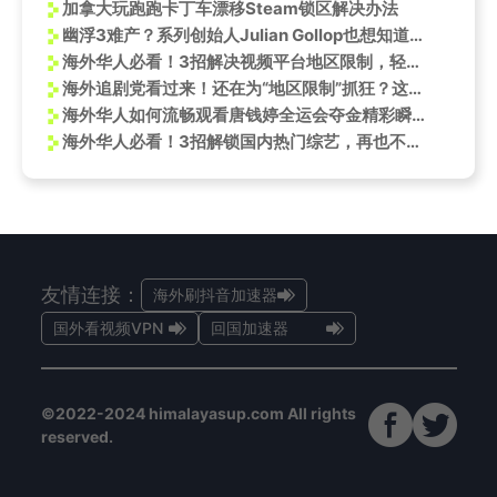
加拿大玩跑跑卡丁车漂移Steam锁区解决办法
幽浮3难产？系列创始人Julian Gollop也想知道新作在哪
海外华人必看！3招解决视频平台地区限制，轻松追剧听歌无压力
海外追剧党看过来！还在为“地区限制”抓狂？这招让你告别卡顿，秒回快乐老家
海外华人如何流畅观看唐钱婷全运会夺金精彩瞬间？这些方法太实用了！
海外华人必看！3招解锁国内热门综艺，再也不错过《听谁在唱歌》这样的治愈之旅
友情连接：
海外刷抖音加速器
国外看视频VPN
回国加速器
©2022-2024 himalayasup.com All rights
reserved.