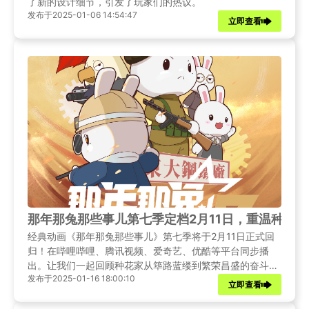
了新的设计细节，引发了玩家们的热议。
发布于2025-01-06 14:54:47
立即查看
那年那兔那些事儿第七季定档2月11日，重温种花
经典动画《那年那兔那些事儿》第七季将于2月11日正式回
归！在哔哩哔哩、腾讯视频、爱奇艺、优酷等平台同步播
出。让我们一起回顾种花家从筚路蓝缕到繁荣昌盛的奋斗历
发布于2025-01-16 18:00:10
程。
立即查看