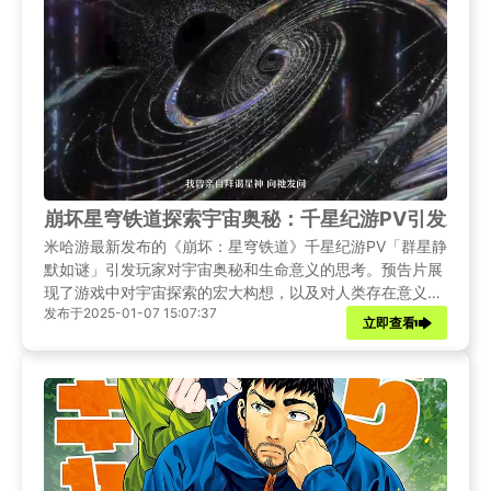
崩坏星穹铁道探索宇宙奥秘：千星纪游PV引发对生
米哈游最新发布的《崩坏：星穹铁道》千星纪游PV「群星静
默如谜」引发玩家对宇宙奥秘和生命意义的思考。预告片展
现了游戏中对宇宙探索的宏大构想，以及对人类存在意义的
发布于2025-01-07 15:07:37
哲学探讨。
立即查看