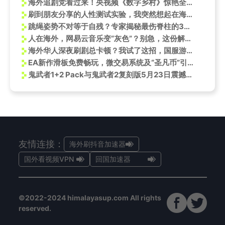
海外追剧党看过来！央视频《数字乡村》惊艳全球，教你一招破解地区限制
刷到朋友分享的人性测试实验，我突然想起在海外追剧时那种卡顿的焦虑感
跳绳姿势不对等于自残？专家揭秘最伤脊柱的3个错误动作
人在海外，网易云音乐变“灰色”？别急，这份解锁指南让你畅听年度热歌！
海外华人深夜刷剧总卡顿？我试了这招，国服游戏电影秒开不转圈
EA新作滑板免费畅玩，微交易系统及“圣凡币”引发热议
鬼武者1+2 Pack与鬼武者2复刻版5月23日震撼来袭！全新修罗模式挑战极限
友情连接：
海外刷抖音加速器
国外看视频VPN
回国加速器
©2022-2024 himalayasup.com All rights
reserved.