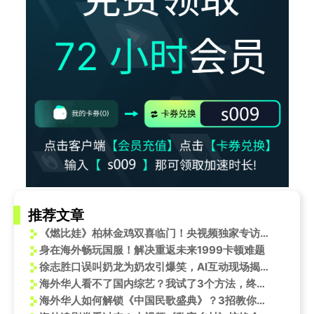
推荐文章
《燃比娃》柏林金鸡双喜临门！央视频独家专访，主创揭秘水墨动画的“温暖”密码
身在海外畅玩国服！解决重返未来1999卡顿难题
徐志胜口误叫奶龙为奶农引爆笑，AI互动现场揭秘脱口秀演员颜值排名
海外华人看不了国内综艺？我试了3个方法，终于能追《喜马早安》了
海外华人如何解锁《中国民歌盛典》？3招教你跨越地域限制看隔壁老樊