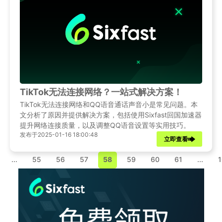
TikTok无法连接网络？一站式解决方案！
TikTok无法连接网络和QQ语音通话声音小是常见问题。本
文分析了原因并提供解决方案，包括使用Sixfast回国加速器
提升网络连接质量，以及调整QQ语音设置等实用技巧。
发布于2025-01-16 18:00:48
立即查看
...
55
56
57
58
59
60
61
...
1