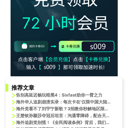
推荐文章
告别高延迟畅玩暗黑4：Sixfast助你一臂之力
海外华人追剧崩溃实录：每次卡在‘仅限中国大陆’时，我都想给路由器磕头
海外党看不了刘宇宁新歌？3招教你秒解地区限制，治愈乡愁！
王楚钦孙颖莎夺冠后坦言：沟通零障碍，配合天衣无缝！
海外追剧党别慌！《全民阅读条例》背后，我们更关心如何解锁你的“限时追更”