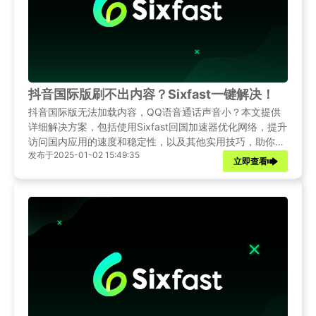
抖音国际版刷不出内容？Sixfast一键解决！
抖音国际版无法加载内容，QQ语音通话声音小？本文提供
详细解决方案，包括使用Sixfast回国加速器优化网络，提升
访问国内应用的速度和稳定性，以及其他实用技巧，助你流
发布于2025-01-02 15:49:35
畅体验抖音和QQ语音。
立即查看