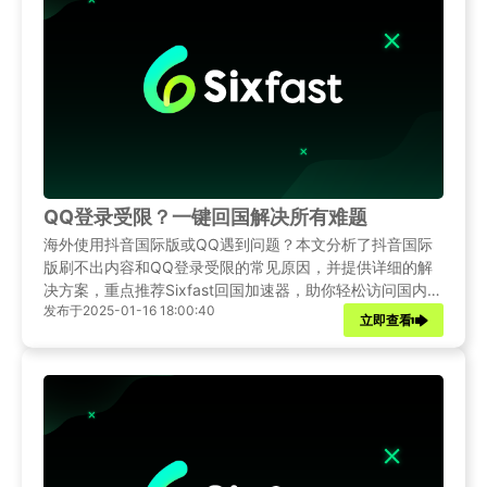
QQ登录受限？一键回国解决所有难题
海外使用抖音国际版或QQ遇到问题？本文分析了抖音国际
版刷不出内容和QQ登录受限的常见原因，并提供详细的解
决方案，重点推荐Sixfast回国加速器，助你轻松访问国内应
发布于2025-01-16 18:00:40
用。
立即查看