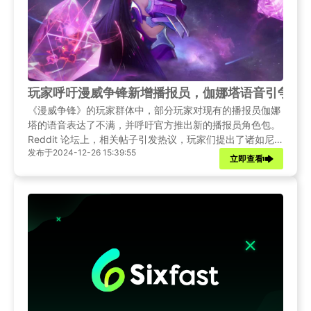
玩家呼吁漫威争锋新增播报员，伽娜塔语音引争议
《漫威争锋》的玩家群体中，部分玩家对现有的播报员伽娜
塔的语音表达了不满，并呼吁官方推出新的播报员角色包。
Reddit 论坛上，相关帖子引发热议，玩家们提出了诸如尼
发布于2024-12-26 15:39:55
克·弗瑞、贾维斯等备选方案。
立即查看