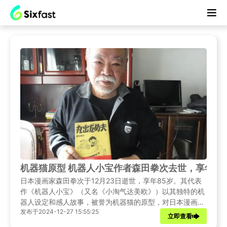
机器猫原型 机器人小宝作者森田拳次去世，享年85
日本漫画家森田拳次于12月23日逝世，享年85岁。其代表
作《机器人小宝》（又名《小淘气达美欧》）以其独特的机
器人设定和感人故事，被誉为机器猫的原型，对日本漫画界
发布于2024-12-27 15:55:25
产生了深远影响。
立即查看