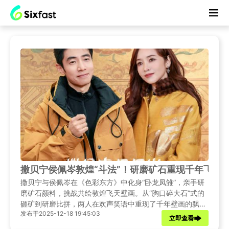
撒贝宁侯佩岑敦煌“斗法”！研磨矿石重现千年飞天
撒贝宁与侯佩岑在《色彩东方》中化身“卧龙凤雏”，亲手研
磨矿石颜料，挑战共绘敦煌飞天壁画。从“胸口碎大石”式的
砸矿到研磨比拼，两人在欢声笑语中重现了千年壁画的飘逸
发布于2025-12-18 19:45:03
神韵，让古老的非遗色彩在现代焕发新生。
立即查看