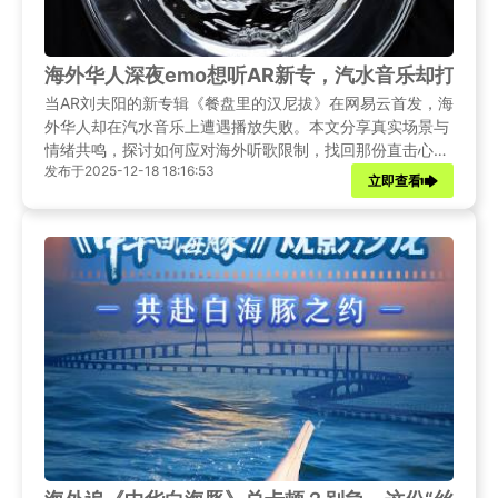
海外华人深夜emo想听AR新专，汽水音乐却打不
当AR刘夫阳的新专辑《餐盘里的汉尼拔》在网易云首发，海
外华人却在汽水音乐上遭遇播放失败。本文分享真实场景与
情绪共鸣，探讨如何应对海外听歌限制，找回那份直击心灵
发布于2025-12-18 18:16:53
的音乐力量。
立即查看