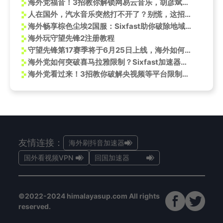
海外党福音！3招教你解锁网易云音乐，胡彦斌新歌《天生火》想听就听
人在国外，汽水音乐突然打不开了？别慌，这招亲测有效
海外畅享棕色尘埃2国服：Sixfast助你破除地域限制
海外玩守望先锋2注册教程
守望先锋第17赛季将于6月25日上线，海外如何流畅玩游戏？
海外党如何突破喜马拉雅限制？Sixfast加速器来支招！
海外党看过来！3招教你破解央视频等平台限制，小雪节气福利一个不落
友情连接：
海外刷抖音加速器
国外看视频VPN
回国加速器
©2022-2024 himalayasup.com All rights
reserved.