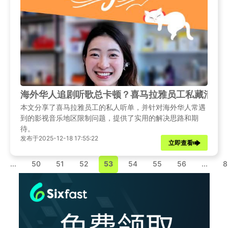
海外华人追剧听歌总卡顿？喜马拉雅员工私藏清单
本文分享了喜马拉雅员工的私人听单，并针对海外华人常遇
到的影视音乐地区限制问题，提供了实用的解决思路和期
待。
发布于2025-12-18 17:55:22
立即查看
...
50
51
52
53
54
55
56
...
8