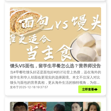
馒头VS面包，留学生早餐怎么选？营养师没告诉你
当#早餐吃馒头好还是面包好#的讨论登上热搜，远在海外的
留学生和华人却面临更现实的选择困境。本文不仅深入对比
馒头与面包的营养真相，更从海外生活的独特视角，为你剖
发布于2025-12-18 19:37:57
析如何因地制宜，做出最适合自己的健康选择。
立即查看