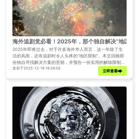
海外追剧党必看！2025年，那个独自解决“地区限
2025年即将过去，对于许多海外华人而言，这一年除了生
活的风雨，还有追剧时令人头疼的“地区限制”。本文回顾那
份独自寻找解决方案的坚韧，并预告一份实用的解除限制指
发布于2025-12-18 18:36:59
南。
立即查看