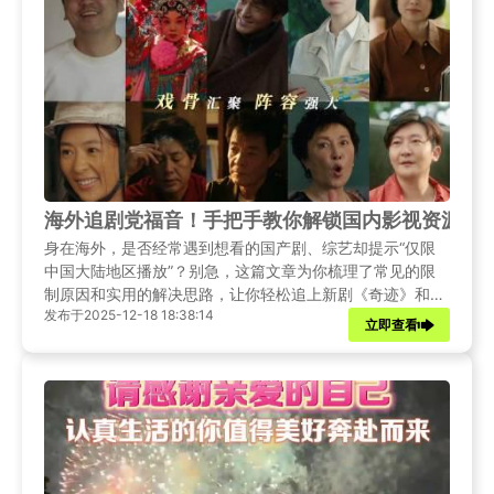
海外追剧党福音！手把手教你解锁国内影视资源，告
身在海外，是否经常遇到想看的国产剧、综艺却提示“仅限
中国大陆地区播放”？别急，这篇文章为你梳理了常见的限
制原因和实用的解决思路，让你轻松追上新剧《奇迹》和更
发布于2025-12-18 18:38:14
多精彩内容。
立即查看