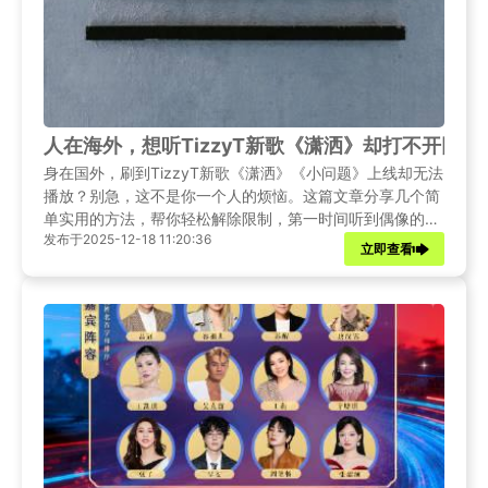
人在海外，想听TizzyT新歌《潇洒》却打不开网
身在国外，刷到TizzyT新歌《潇洒》《小问题》上线却无法
播放？别急，这不是你一个人的烦恼。这篇文章分享几个简
单实用的方法，帮你轻松解除限制，第一时间听到偶像的新
发布于2025-12-18 11:20:36
歌。
立即查看