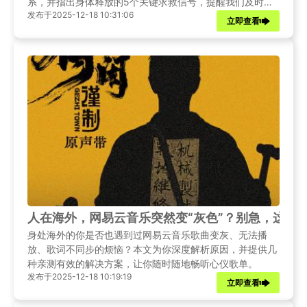
系，并指出身体释放的5个关键求救信号，提醒我们及时调
发布于2025-12-18 10:31:06
整。
立即查看
人在海外，网易云音乐突然变“灰色”？别急，这几
身处海外的你是否也遇到过网易云音乐歌曲变灰、无法播
放、歌词不同步的烦恼？本文为你深度解析原因，并提供几
种亲测有效的解决方案，让你随时随地畅听心仪歌单。
发布于2025-12-18 10:19:19
立即查看