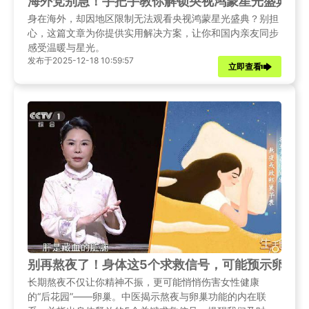
海外党别急！手把手教你解锁央视鸿蒙星光盛典，
身在海外，却因地区限制无法观看央视鸿蒙星光盛典？别担
心，这篇文章为你提供实用解决方案，让你和国内亲友同步
感受温暖与星光。
发布于2025-12-18 10:59:57
立即查看
别再熬夜了！身体这5个求救信号，可能预示卵巢在
长期熬夜不仅让你精神不振，更可能悄悄伤害女性健康
的“后花园”——卵巢。中医揭示熬夜与卵巢功能的内在联