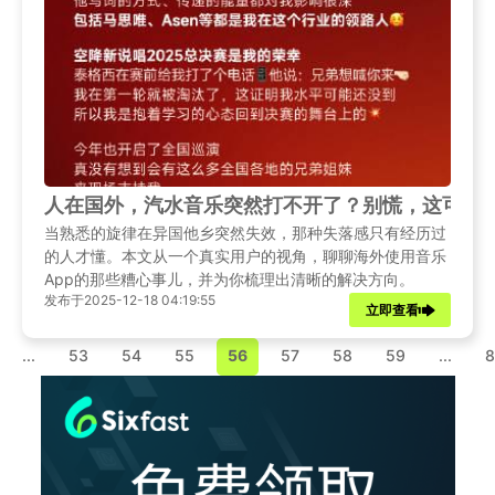
人在国外，汽水音乐突然打不开了？别慌，这可能
当熟悉的旋律在异国他乡突然失效，那种失落感只有经历过
的人才懂。本文从一个真实用户的视角，聊聊海外使用音乐
App的那些糟心事儿，并为你梳理出清晰的解决方向。
发布于2025-12-18 04:19:55
立即查看
...
53
54
55
56
57
58
59
...
8