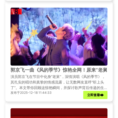
郭京飞一曲《风的季节》惊艳全网！原来“老舅”的
演员郭京飞在节目中化身“老舅”，深情演唱《风的季节》，
其扎实的唱功和真挚的情感流露，让无数网友直呼“听上头
了”。本文带你回顾这惊艳瞬间，并探讨歌声背后传递的生
发布于2025-12-18 11:44:33
活态度。
立即查看