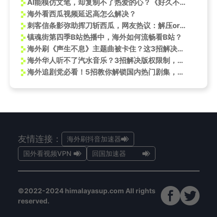
AI能模仿文笔，却复制不了热爱的心？《好久不见》邀你品味AI时代的人间烟火
海外看西瓜视频延迟高怎么解决？
刺客信条影弥助挥刀斩西瓜，网友热议：解压or犯罪？
镇魂街第四季B站热播中，海外如何流畅看B站？
海外刷《声生不息》主题曲被卡住？这3招解决汽水音乐打不开的尴尬
海外华人听不了汽水音乐？3招解决版权限制，轻松解锁依加2025巡演
海外追剧党必看！5招教你解锁国内热门剧集，告别地区限制烦恼
友情连接：
海外刷抖音加速器
国外看视频VPN
回国加速器
©2022-2024 himalayasup.com All rights
reserved.