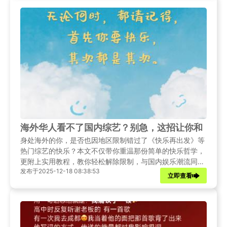
海外华人看不了国内综艺？别急，这招让你和《快
身处海外的你，是否也因地区限制错过了《快乐再出发》等
热门综艺的快乐？本文不仅带你重温那份简单的快乐哲学，
更附上实用教程，教你轻松解除限制，与国内娱乐潮流同
发布于2025-12-18 08:38:53
步。
立即查看