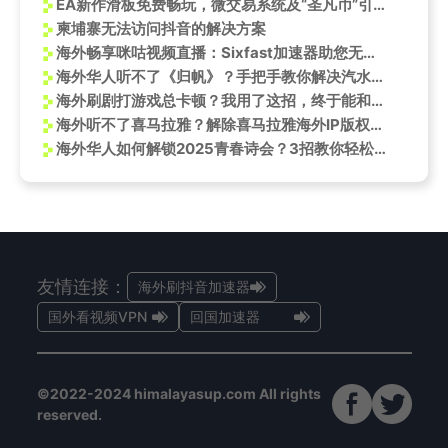
EA新作滑板免费畅玩，微交易系统及“圣凡币”引发热议
柬埔寨无法访问抖音的解决方案
海外畅享咪咕视频直播：Sixfast加速器助您无忧观赛
海外华人听不了《归帆》？手把手教你解决汽水音乐打不开、登录受限问题
海外刷剧打游戏总卡顿？我用了这招，终于能和国内朋友同步追更了！
海外听不了喜马拉雅？解除喜马拉雅海外IP版权限制攻略来袭！
海外华人如何解锁2025青春诗会？3招教你轻松观看央视频直播
友情连接：
海外刷抖音加速器
国外看视频VPN
回国加速器
©2022-2024 himalayasup.com All rights
reserved.