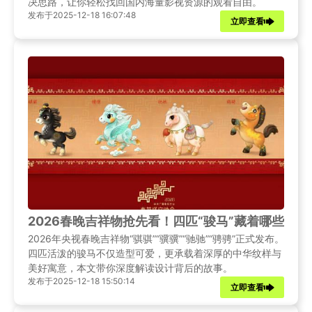
决思路，让你轻松找回国内海量影视资源的观看自由。
发布于2025-12-18 16:07:48
立即查看
2026春晚吉祥物抢先看！四匹“骏马”藏着哪些文
2026年央视春晚吉祥物“骐骐”“骥骥”“驰驰”“骋骋”正式发布。
四匹活泼的骏马不仅造型可爱，更承载着深厚的中华纹样与
美好寓意，本文带你深度解读设计背后的故事。
发布于2025-12-18 15:50:14
立即查看