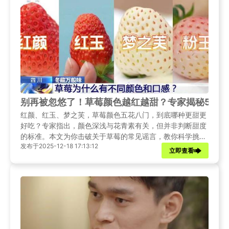
别再被忽悠了！草莓颜色越红越甜？专家揭秘5大
红颜、红玉、梦之芙，草莓颜色五花八门，到底哪种更甜更
好吃？专家指出，颜色深浅与花青素有关，但并非判断甜度
的标准。本文为你击破关于草莓的常见谣言，教你科学挑
发布于2025-12-18 17:13:12
选。
立即查看