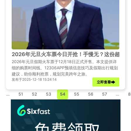
2026年元旦火车票今日开抢！手慢无？这份超全
2026年元旦假期火车票于12月18日正式开售。本文提供详
细的购票时间线、12306APP预填信息技巧及假期出行规划
建议，助你顺利抢票，规划完美跨年之旅。
发布于2025-12-18 15:24:14
立即查看
...
51
52
53
54
55
56
57
...
8