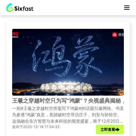
王羲之穿越时空只为写“鸿蒙”？央视盛典揭秘，海
一则#王羲之穿越时空挥毫写下鸿蒙#的话题引爆网络。书圣
为参透“鸿蒙”真意，竟踏破时空寻访庄子、刘安与孙悟空。
这场融合东方智慧与未来科技的视觉盛宴，将于12月20日
发布于2025-12-18 17:34:32
19:30在#央视鸿蒙星光盛典#上演。本文带你解读热点背后
立即查看
的文化深意，并附上海外华人无障碍观看指南。