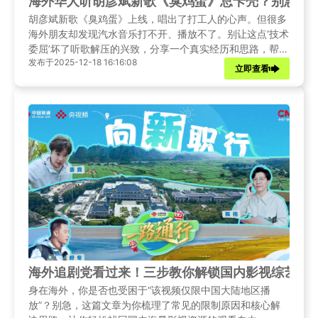
海外华人听胡彦斌新歌《臭鸡蛋》总卡壳？别急，
胡彦斌新歌《臭鸡蛋》上线，唱出了打工人的心声。但很多
海外朋友却发现汽水音乐打不开、播放不了。别让这点‘技术
委屈’坏了听歌解压的兴致，分享一个真实经历和思路，帮你
发布于2025-12-18 16:16:08
找回那份‘顺气’的畅快。
立即查看
海外追剧党看过来！三步教你解锁国内影视综艺，告
身在海外，你是否也受困于“该视频仅限中国大陆地区播
放”？别急，这篇文章为你梳理了常见的限制原因和核心解