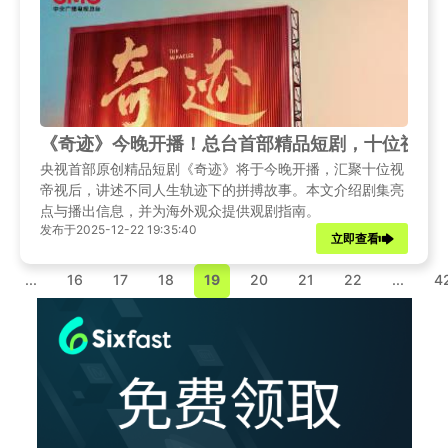
《奇迹》今晚开播！总台首部精品短剧，十位视帝
央视首部原创精品短剧《奇迹》将于今晚开播，汇聚十位视
帝视后，讲述不同人生轨迹下的拼搏故事。本文介绍剧集亮
点与播出信息，并为海外观众提供观剧指南。
发布于2025-12-22 19:35:40
立即查看
...
16
17
18
19
20
21
22
...
4