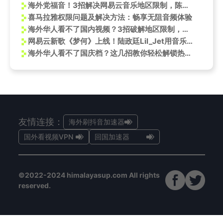
海外党福音！3招解决网易云音乐地区限制，陈少熙新歌《不负青山》轻松听
喜马拉雅权限问题及解决方法：畅享无阻音频体验
海外华人看不了国内视频？3招破解地区限制，央视科技大片随心看！
网易云新歌《梦何》上线！陆政廷Lil_Jet用音乐讲述那些藏在梦里的故事
海外华人看不了国庆档？这几招教你轻松解锁热门大片
友情连接：
海外刷抖音加速器
国外看视频VPN
回国加速器
©2022-2024 himalayasup.com All rights
reserved.