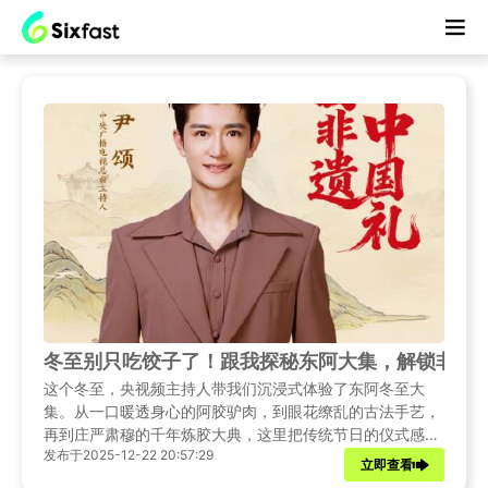
冬至别只吃饺子了！跟我探秘东阿大集，解锁非遗
这个冬至，央视频主持人带我们沉浸式体验了东阿冬至大
集。从一口暖透身心的阿胶驴肉，到眼花缭乱的古法手艺，
再到庄严肃穆的千年炼胶大典，这里把传统节日的仪式感直
发布于2025-12-22 20:57:29
接拉满。
立即查看