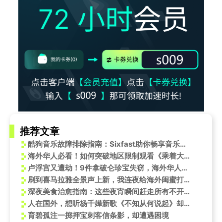
推荐文章
酷狗音乐故障排除指南：Sixfast助你畅享音乐之旅
海外华人必看！如何突破地区限制观看《乘着大巴看中国》海晏站完整版
卢浮宫又遭劫！9件拿破仑珍宝失窃，海外华人如何守护家中‘传家宝’？
刷到喜马拉雅全景声上新，我连夜给海外闺蜜打电话：这声音，听得我鸡皮疙瘩都起来了
深夜美食治愈指南：这些夜宵瞬间赶走所有不开心！
人在国外，想听杨千嬅新歌《不知从何说起》却打不开？这感觉我太懂了
育碧孤注一掷押宝刺客信条影，却遭遇困境