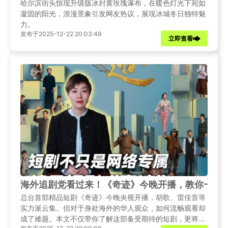
哈尔滨街头惊现升级版冰封黄玫瑰瀑布，在暖色灯光下宛如
凝固的阳光，浪漫景象引发网友热议，展现冰城冬日独特魅
力。
发布于2025-12-22 20:03:49
立即查看
海外追剧党看过来！《奇迹》今晚开播，教你一招破
总台首部精品短剧《奇迹》今晚央视开播，胡歌、雷佳音等
实力派云集。但对于身处海外的华人观众，如何流畅观看却
成了难题。本文不仅带你了解这部备受期待的短剧，更将分