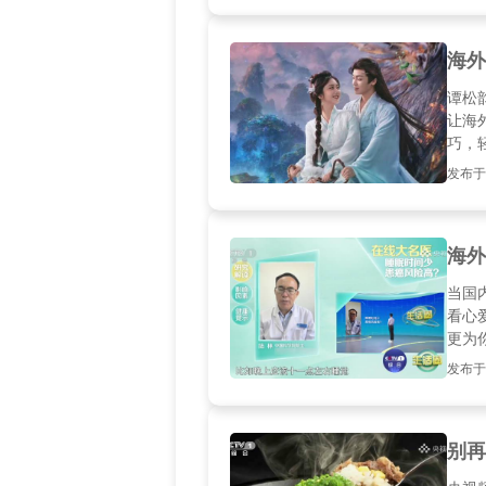
海外
谭松
让海
巧，
发布于20
海外
当国
看心
更为
发布于20
别再