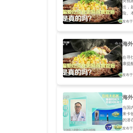
央视
出，
险。
发布于20
海外
在寻
康提
发布于20
海外
当国
来卡
的潜
影音
发布于20