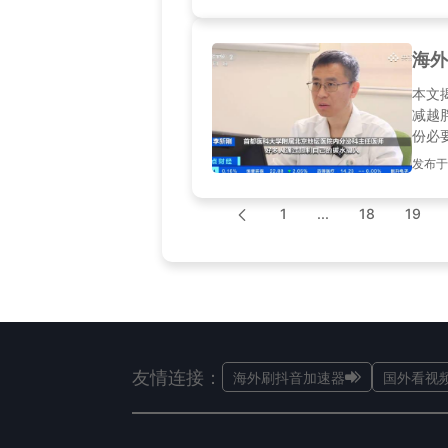
海外
本文
减越
份必
发布于20
1
...
18
19
友情连接：
海外刷抖音加速器
国外看视频