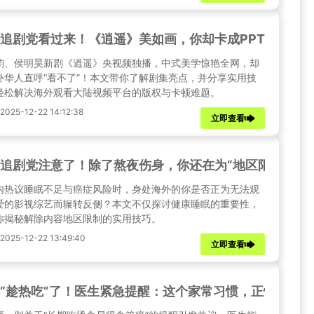
追剧党看过来！《逍遥》美如画，你却卡成PPT？三招
韵、侯明昊新剧《逍遥》央视频独播，中式美学惊艳全网，却
外华人直呼“看不了”！本文带你了解剧集亮点，并分享实用技
轻松解决海外观看大陆视频平台的版权与卡顿难题。
25-12-22 14:12:38
立即查看
追剧党注意了！除了熬夜伤身，你还在为“地区限制”失
内热议睡眠不足与癌症风险时，身处海外的你是否正为无法观
爱的影视综艺而辗转反侧？本文不仅探讨健康睡眠的重要性，
你揭秘解除内容地区限制的实用技巧。
25-12-22 13:49:40
立即查看
“趁热吃”了！医生紧急提醒：这个家常习惯，正悄悄摧