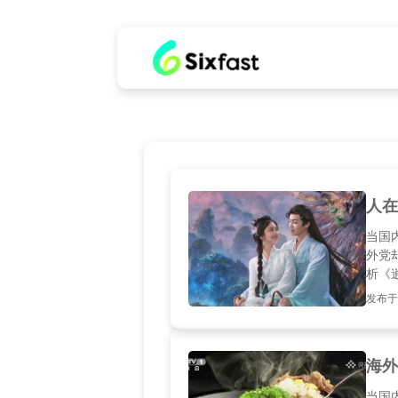
人在
当国
外党
析《
的实
发布于20
海外
当国