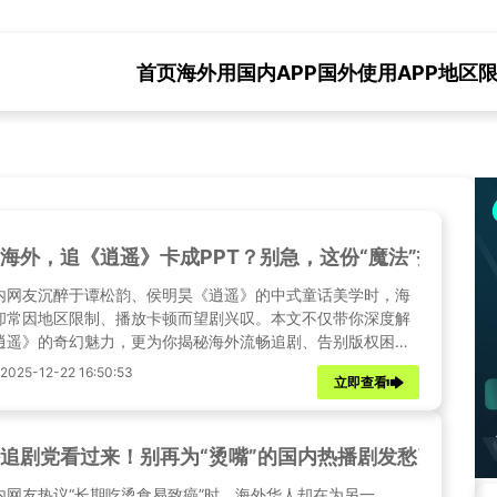
首页
海外用国内APP
国外使用APP地区
海外，追《逍遥》卡成PPT？别急，这份“魔法”指南让
内网友沉醉于谭松韵、侯明昊《逍遥》的中式童话美学时，海
却常因地区限制、播放卡顿而望剧兴叹。本文不仅带你深度解
逍遥》的奇幻魅力，更为你揭秘海外流畅追剧、告别版权困扰
用技巧。
25-12-22 16:50:53
立即查看
追剧党看过来！别再为“烫嘴”的国内热播剧发愁了，这几
内网友热议“长期吃烫食易致癌”时，海外华人却在为另一