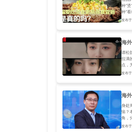
种“
种“
了这
发布于20
海外
谭松
拉满
点，
发布于20
海外
身处
恼？
角，
发布于20