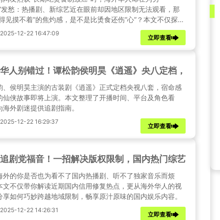
烫”发愁：热播剧、新综艺近在眼前却因地区限制无法观看，那
看得见摸不着”的焦灼感，是不是比烫食还伤“心”？本文不仅探讨
种独特的“数字鸿沟”，更为你准备了实用的解决方案。
25-12-22 16:47:09
立即查看
华人别错过！谭松韵侯明昊《逍遥》央八定档，追剧攻
韵、侯明昊主演的古装剧《逍遥》正式定档央视八套，宿命感
的仙侠故事即将上演。本文整理了开播时间、平台及角色看
为海外剧迷提供追剧指南。
25-12-22 16:29:37
立即查看
追剧党福音！一招解决版权限制，国内热门综艺影视随
海外的你是否也为看不了国内热播剧、听不了独家音乐而烦
本文不仅带你解读近期国内信用修复热点，更从海外华人的视
分享如何巧妙跨越地域限制，畅享原汁原味的国内娱乐内容。
25-12-22 14:26:31
立即查看