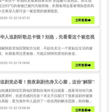
频一则关于“长期吃烫食易得食管癌”的提醒引发热议。医生指
超过65℃的食物已被列为致癌物，长期食用会显著增加患癌风
本文将深入探讨这一被忽视的健康隐患。
25-12-22 13:37:31
立即查看
华人追剧听歌总卡顿？别急，先看看这个被忽视的健康
找解除影音地区限制方法前，不妨先关注一个更贴近生活的健
醒。长期食用过烫食物，可能正悄悄伤害你的食道。
25-12-22 13:19:50
立即查看
追剧党必看！熬夜刷剧伤身又心塞，这份“解限”指南让
内热播剧和综艺因地区限制在海外无法观看，熬夜等待却只换
顿黑屏时，你是否感到无奈？本文不仅探讨了熬夜追剧对健康
在风险，更为海外华人提供了一份实用的解决思路，助你畅享
娱乐。
25-12-22 13:06:26
立即查看