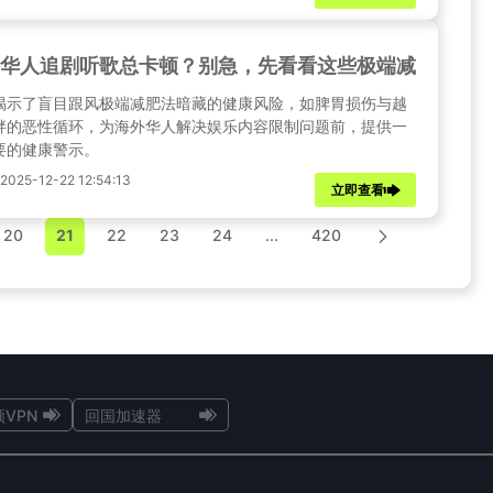
华人追剧听歌总卡顿？别急，先看看这些极端减肥法背
揭示了盲目跟风极端减肥法暗藏的健康风险，如脾胃损伤与越
胖的恶性循环，为海外华人解决娱乐内容限制问题前，提供一
要的健康警示。
25-12-22 12:54:13
立即查看
20
21
22
23
24
...
420
VPN
回国加速器