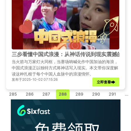
三步看懂中国式浪漫：从神话传说到现实震撼的奇
当火箭与万家灯火同框，当赛场呐喊化作中国加油的海浪，
中国式浪漫正以独特方式将神话写入现实。本文带你深度解
读这种扎根于每个中国人血脉中的浪漫情怀。
发布于2025-10-02 07:15:26
立即查看
.
285
286
287
288
289
290
291
...