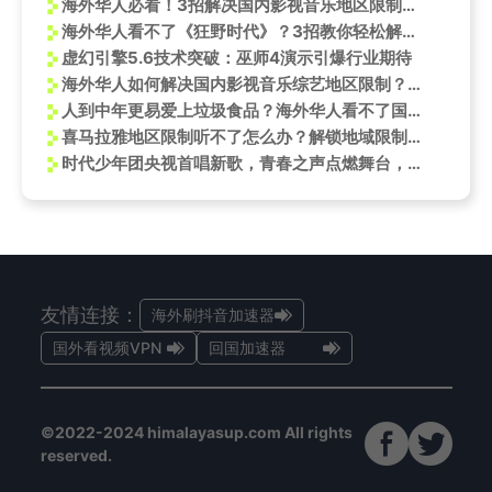
海外华人必看！3招解决国内影视音乐地区限制，轻松追《国风超有戏》
海外华人看不了《狂野时代》？3招教你轻松解锁地区限制，追剧不再难！
虚幻引擎5.6技术突破：巫师4演示引爆行业期待
海外华人如何解决国内影视音乐综艺地区限制？这些实用技巧帮你轻松搞定
人到中年更易爱上垃圾食品？海外华人看不了国内综艺，或许不只是嘴馋那么简单
喜马拉雅地区限制听不了怎么办？解锁地域限制畅听喜马拉雅
时代少年团央视首唱新歌，青春之声点燃舞台，海外粉丝却直呼“看不了”？
友情连接：
海外刷抖音加速器
国外看视频VPN
回国加速器
©2022-2024 himalayasup.com All rights
reserved.