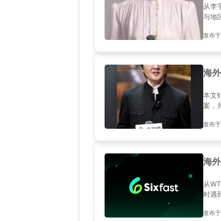
从李
与地
发布于20
海外
本文
案，
发布于20
海外
从W
时遇
发布于20