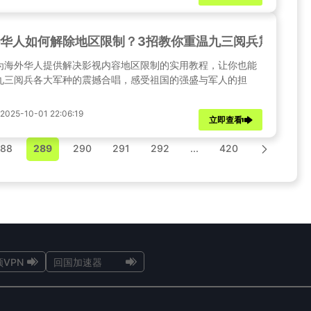
华人如何解除地区限制？3招教你重温九三阅兵震撼合唱
为海外华人提供解决影视内容地区限制的实用教程，让你也能
九三阅兵各大军种的震撼合唱，感受祖国的强盛与军人的担
25-10-01 22:06:19
立即查看
88
289
290
291
292
...
420
VPN
回国加速器