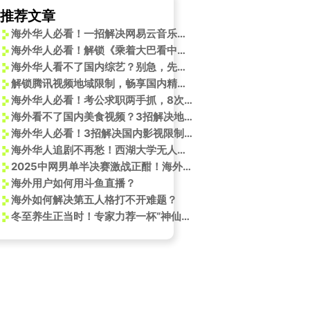
推荐文章
海外华人必看！一招解决网易云音乐地区限制，告别播放失败、歌词不同步
海外华人必看！解锁《乘着大巴看中国·新疆行》地区限制，10月22日带你云游阿勒泰鎏金秋色
海外华人看不了国内综艺？别急，先来学学这群萌娃的“念功”有多绝！
解锁腾讯视频地域限制，畅享国内精彩节目
故事
海外华人必看！考公求职两手抓，8次黄金机会不容错过
海外看不了国内美食视频？3招解决地域限制，碳水快乐立刻拥有！
海外华人必看！3招解决国内影视限制，不再错过《自古英雄出少年》
海外华人追剧不再愁！西湖大学无人机叠飞技术突破，看国内节目卡顿有解了？
2025中网男单半决赛激战正酣！海外华人如何突破地域限制观看精彩对决？
海外用户如何用斗鱼直播？
海外如何解决第五人格打不开难题？
冬至养生正当时！专家力荐一杯“神仙水”，健脾补气还养血，手脚冰凉的人有福了
决方案