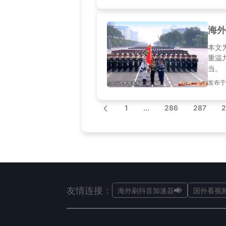
海外
本文
重温
当。
发布于20
1
...
286
287
2
友情连接：
海外刷抖音加速器
国外看视频