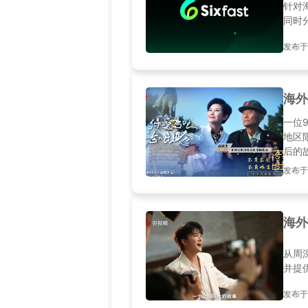
针对
同时
发布于2
海外
一位
地区
后的
发布于2
海外
从周
并提
发布于20