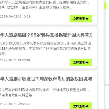
海外华人无法观看国内影视内容的问题，提供实用解决方案，
分享《志愿军：浴血和平》观影现场的感人故事。
025-10-02 00:10:08
立即查看
华人追剧遇阻？95岁老兵直播揭秘开国大典背后的震撼
95岁开国大典坦克方队老兵的直播引发热议，而海外观众却因
限制无法顺畅观看。本文带你了解这场跨越76年的历史对话背
故事。
025-10-01 23:36:36
立即查看
华人追剧听歌遇阻？周深歌声背后的版权困境与实用解
深央视舞台聊到海外内容限制痛点，分析地区版权壁垒成因，
供实测有效的破解思路
25-10-01 23:35:57
立即查看